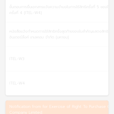
ขั้นตอนการยื่นเอกสารแจ้งความจำนงในการใช้สิทธิครั้งที่ 5 ของใบสำ
ครั้งที่ 4 (ITEL-W4)
หนังสือแจ้งกำหนดการใช้สิทธิครั้งสุดท้ายของใบสำคัญแสดงสิทธิที่จะซ
อินเตอร์ลิ้งค์ เทเลคอม จำกัด (มหาชน)
ITEL-W3
ITEL-W4
Notification from for Exercise of Right To Purchase Co
Company Limited.