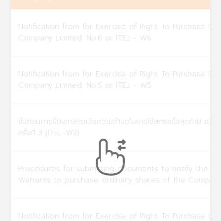
Notification from for Exercise of Right To Purchase Co
Company Limited. No.6 or ITEL - W6
Notification from for Exercise of Right To Purchase Co
Company Limited. No.5 or ITEL - W5
ขั้นตอนการยื่นเอกสารแจ้งความจำนงในการใช้สิทธิครั้งสุดท้าย ของใ
ครั้งที่ 3 (ITEL-W3)
Procedures for submitting documents to notify the int
Warrants to purchase ordinary shares of the Company
Notification from for Exercise of Right To Purchase Co