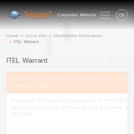
EN
Corporate Website
Home
Stock Info
Shareholder Information
ITEL Warrant
ITEL Warrant
Notification of the Allocation of Warrants to purchase 
Company Limited
Procedures for submitting documents to the notificati
Warrants to Purchase Ordinary Shares of Interlink Tel
(ITEL-W6)